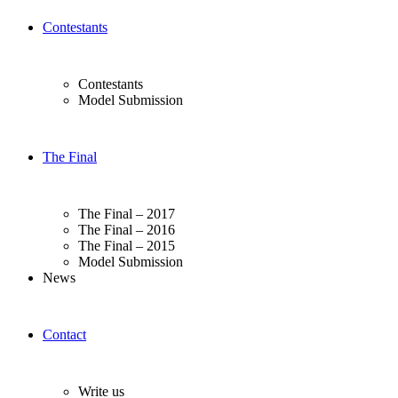
Contestants
Contestants
Model Submission
The Final
The Final – 2017
The Final – 2016
The Final – 2015
Model Submission
News
Contact
Write us